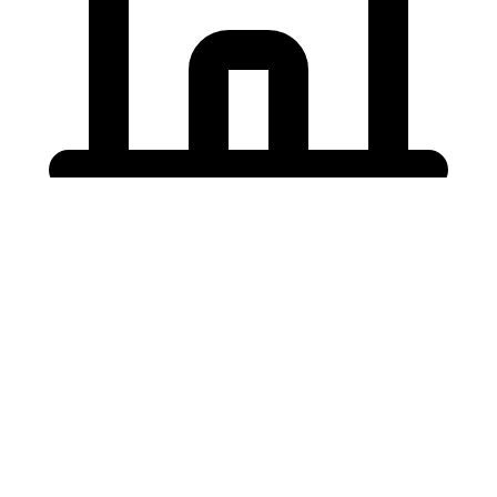
Holding University
東北大学