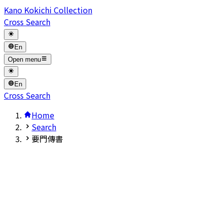
Kano Kokichi Collection
Cross Search
En
Open menu
En
Cross Search
Home
Search
要門傳書