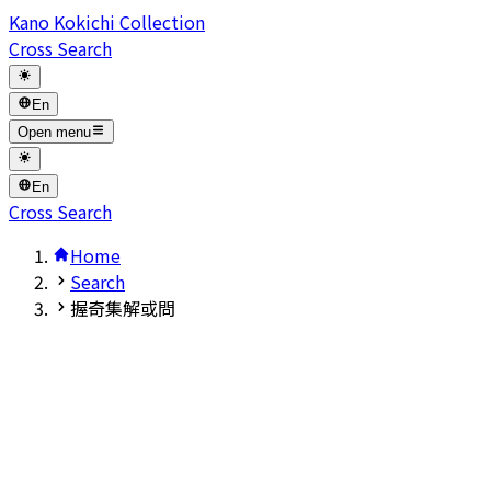
Kano Kokichi Collection
Cross Search
En
Open menu
En
Cross Search
Home
Search
握奇集解或問