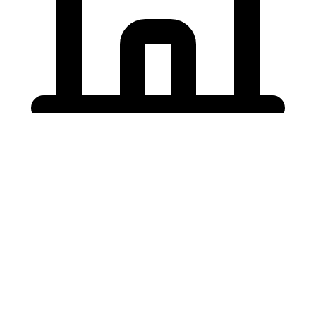
Holding University
東北大学