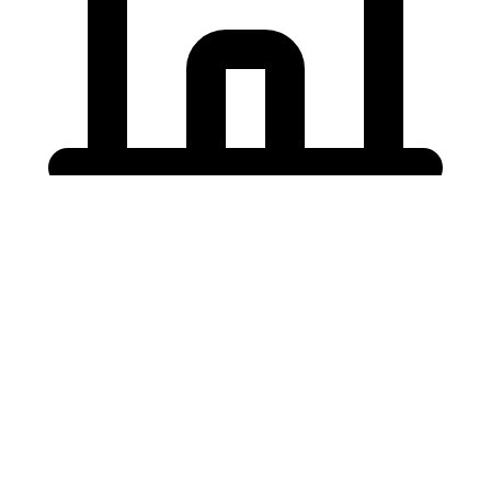
Holding University
東北大学