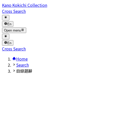
Kano Kokichi Collection
Cross Search
En
Open menu
En
Cross Search
Home
Search
目録題辭