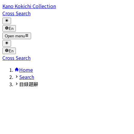
Kano Kokichi Collection
Cross Search
En
Open menu
En
Cross Search
Home
Search
目録題辭