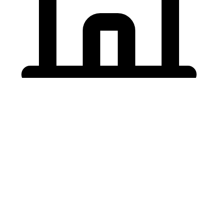
Holding University
東北大学