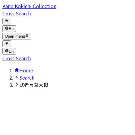
Kano Kokichi Collection
Cross Search
En
Open menu
En
Cross Search
Home
Search
武者言葉大概