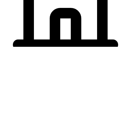
Holding University
東北大学