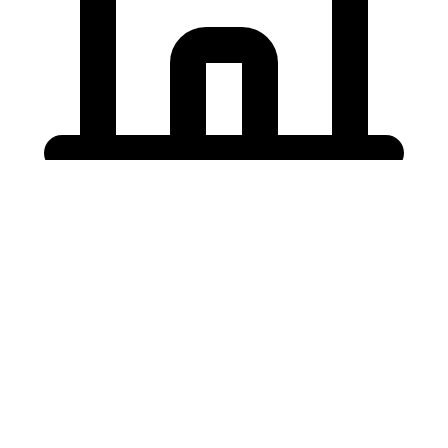
Holding University
東北大学