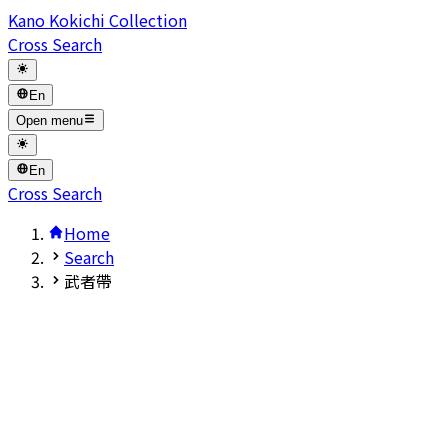
Kano Kokichi Collection
Cross Search
En
Open menu
En
Cross Search
Home
Search
武者帶