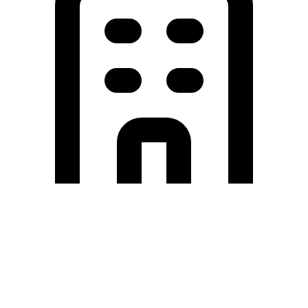
Holding University
東北大学