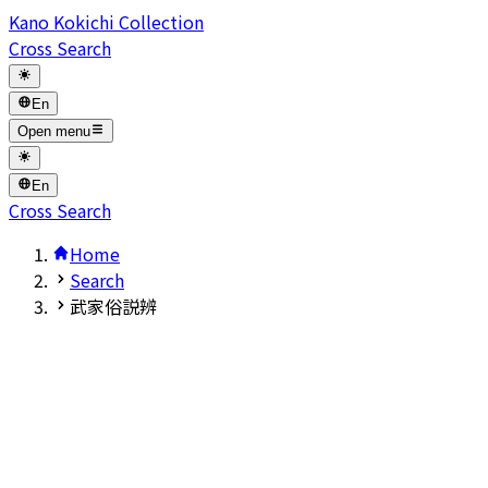
Kano Kokichi Collection
Cross Search
En
Open menu
En
Cross Search
Home
Search
武家俗説辨