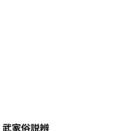
武家俗説辨