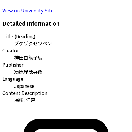
View on University Site
Detailed Information
Title (Reading)
ブケゾクセツベン
Creator
神田白龍子編
Publisher
須原屋茂兵衞
Language
Japanese
Content Description
場所: 江戸