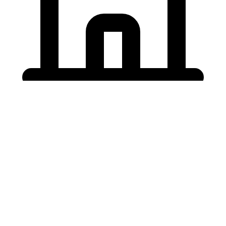
Holding University
東北大学