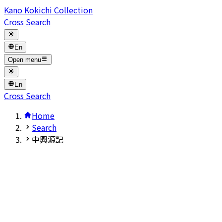
Kano Kokichi Collection
Cross Search
En
Open menu
En
Cross Search
Home
Search
中興源記