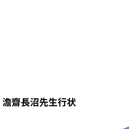
澹齋長沼先生行状