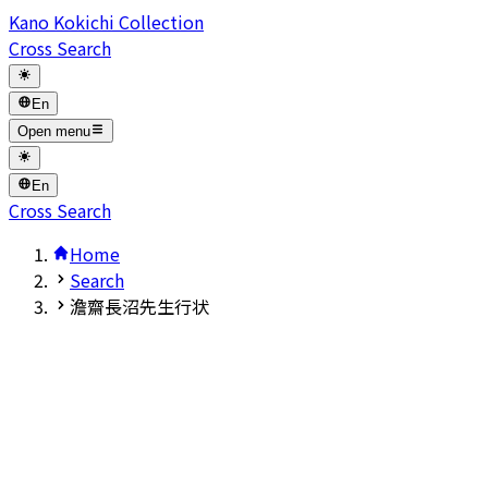
Kano Kokichi Collection
Cross Search
En
Open menu
En
Cross Search
Home
Search
澹齋長沼先生行状