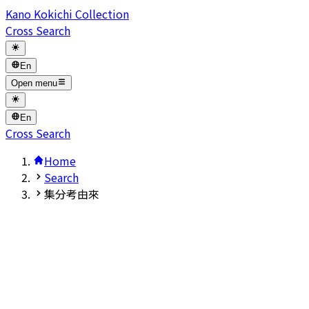
Kano Kokichi Collection
Cross Search
En
Open menu
En
Cross Search
Home
Search
集分考由來