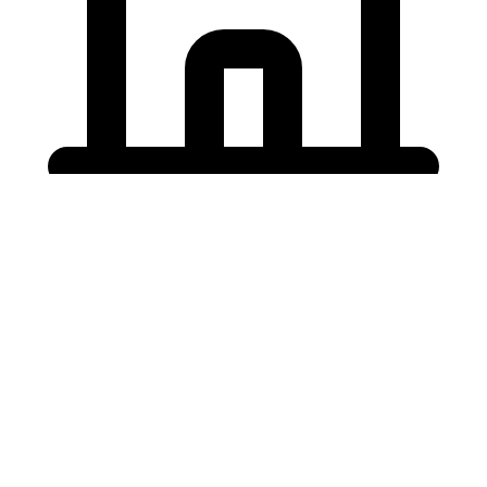
Holding University
東北大学