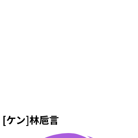
[ケン]林巵言