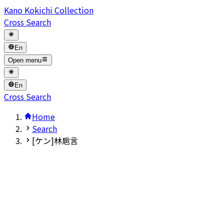
Kano Kokichi Collection
Cross Search
En
Open menu
En
Cross Search
Home
Search
[ケン]林巵言