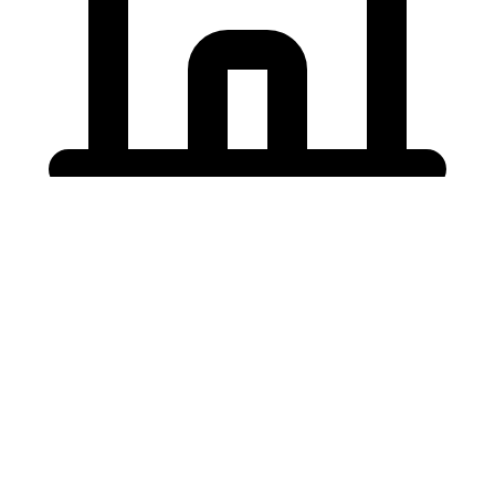
Holding University
東北大学