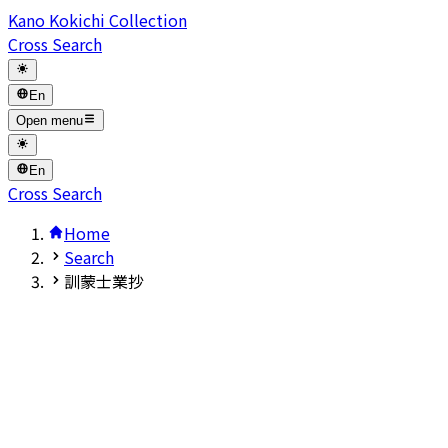
Kano Kokichi Collection
Cross Search
En
Open menu
En
Cross Search
Home
Search
訓蒙士業抄