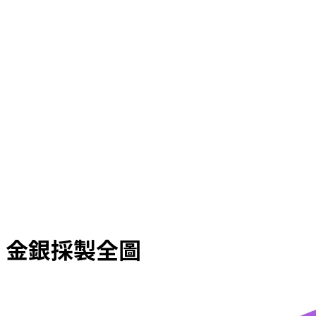
金銀採製全圖