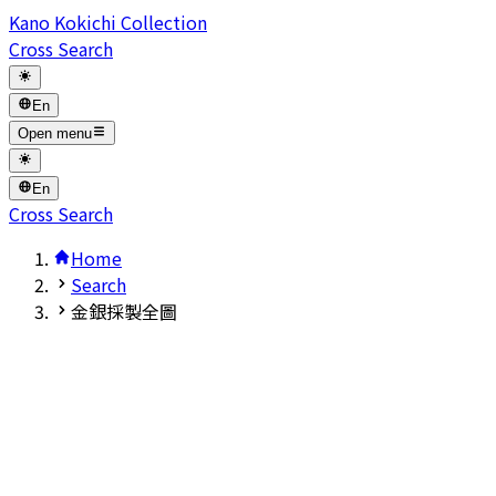
Kano Kokichi Collection
Cross Search
En
Open menu
En
Cross Search
Home
Search
金銀採製全圖