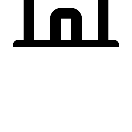
Holding University
東北大学