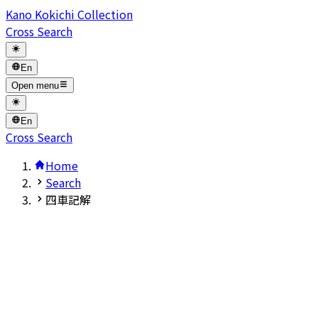
Kano Kokichi Collection
Cross Search
En
Open menu
En
Cross Search
Home
Search
四車記解