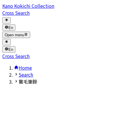
Kano Kokichi Collection
Cross Search
En
Open menu
En
Cross Search
Home
Search
鵞毛筆餘