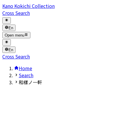
Kano Kokichi Collection
Cross Search
En
Open menu
En
Cross Search
Home
Search
和樣ノ一軒