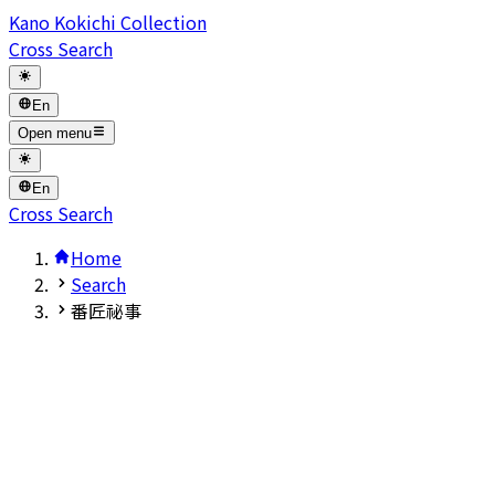
Kano Kokichi Collection
Cross Search
En
Open menu
En
Cross Search
Home
Search
番匠祕事