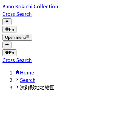
Kano Kokichi Collection
Cross Search
En
Open menu
En
Cross Search
Home
Search
濱御殿地之繪圖