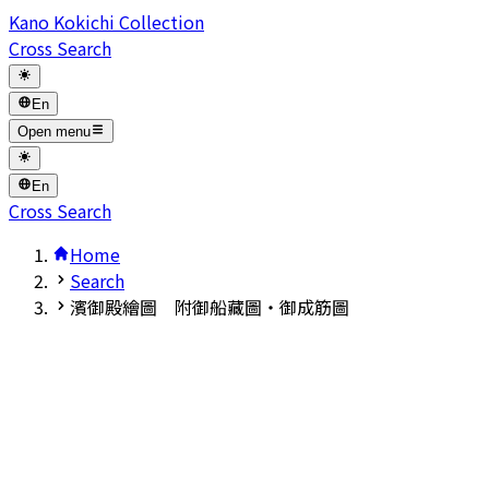
Kano Kokichi Collection
Cross Search
En
Open menu
En
Cross Search
Home
Search
濱御殿繪圖 附御船藏圖・御成筋圖