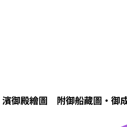
濱御殿繪圖 附御船藏圖・御