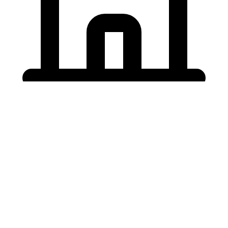
Holding University
東北大学