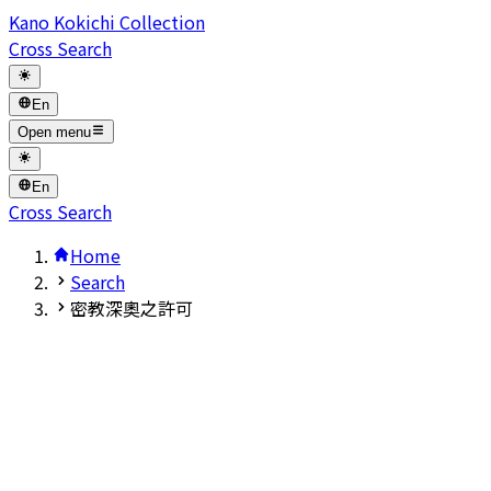
Kano Kokichi Collection
Cross Search
En
Open menu
En
Cross Search
Home
Search
密教深奧之許可