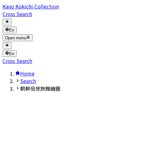
Kano Kokichi Collection
Cross Search
En
Open menu
En
Cross Search
Home
Search
朝鮮信使旅館繪圖