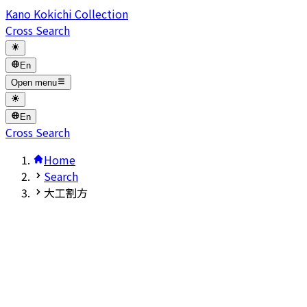
Kano Kokichi Collection
Cross Search
En
Open menu
En
Cross Search
Home
Search
大工割方