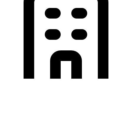
Holding University
東北大学