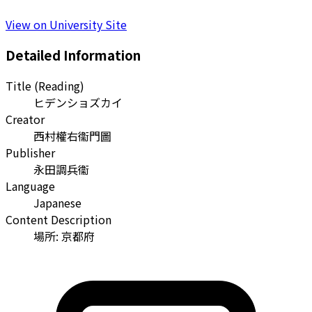
View on University Site
Detailed Information
Title (Reading)
ヒデンショズカイ
Creator
西村權右衞門圖
Publisher
永田調兵衞
Language
Japanese
Content Description
場所: 京都府