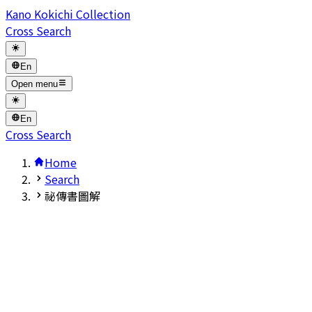
Kano Kokichi Collection
Cross Search
En
Open menu
En
Cross Search
Home
Search
祕傳書圖解