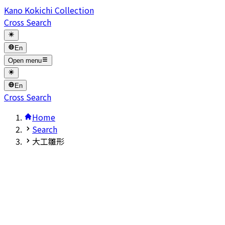
Kano Kokichi Collection
Cross Search
En
Open menu
En
Cross Search
Home
Search
大工雛形