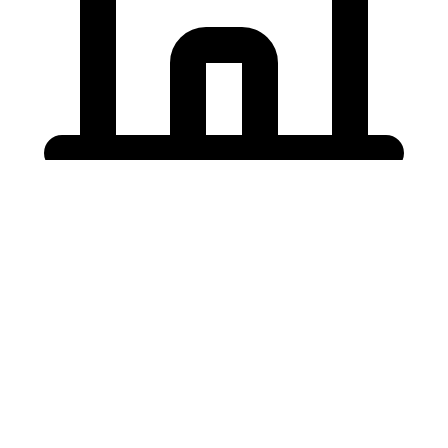
Holding University
東北大学