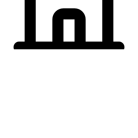
Holding University
東北大学