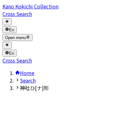
Kano Kokichi Collection
Cross Search
En
Open menu
En
Cross Search
Home
Search
神社ひ[ナ]形