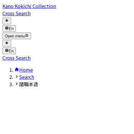
Kano Kokichi Collection
Cross Search
En
Open menu
En
Cross Search
Home
Search
諸職本途