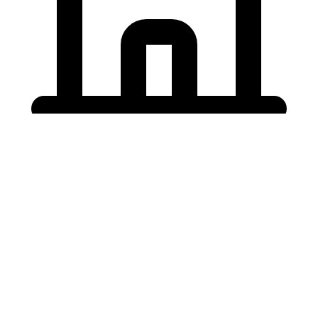
Holding University
東北大学