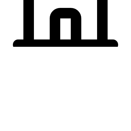
Holding University
東北大学