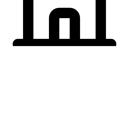
Holding University
東北大学