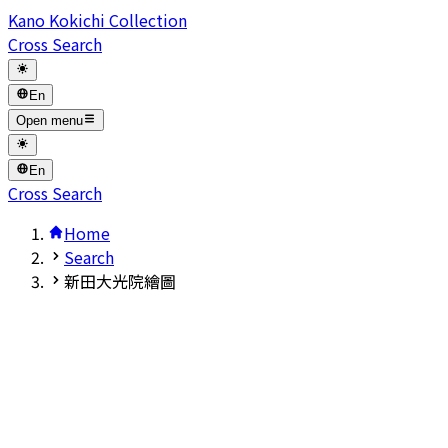
Kano Kokichi Collection
Cross Search
En
Open menu
En
Cross Search
Home
Search
新田大光院繪圖