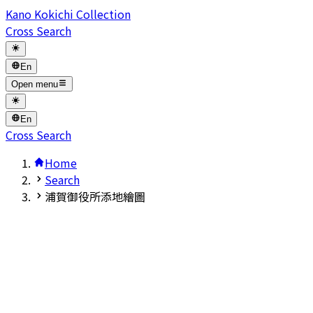
Kano Kokichi Collection
Cross Search
En
Open menu
En
Cross Search
Home
Search
浦賀御役所添地繪圖