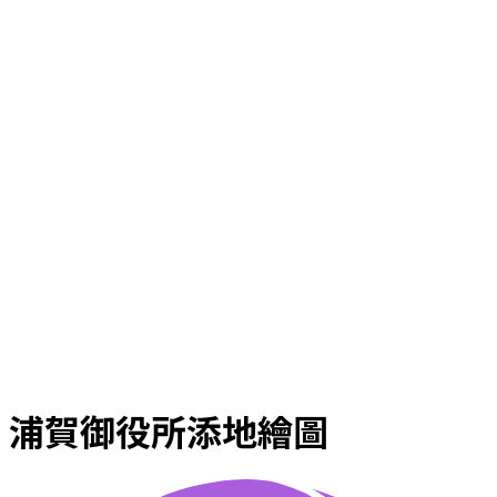
浦賀御役所添地繪圖