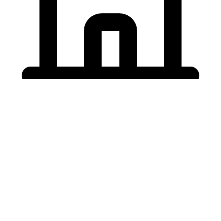
Holding University
東北大学