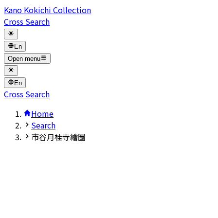
Kano Kokichi Collection
Cross Search
En
Open menu
En
Cross Search
Home
Search
市谷月桂寺繪圖