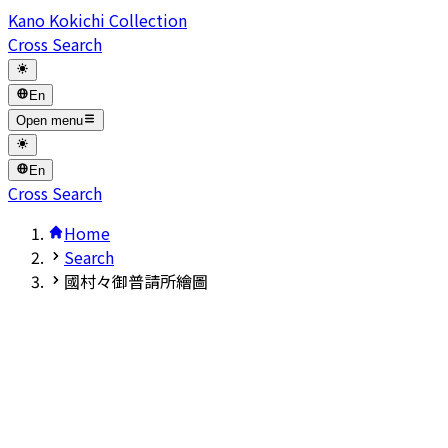
Kano Kokichi Collection
Cross Search
En
Open menu
En
Cross Search
Home
Search
國村々御普請所繪圖