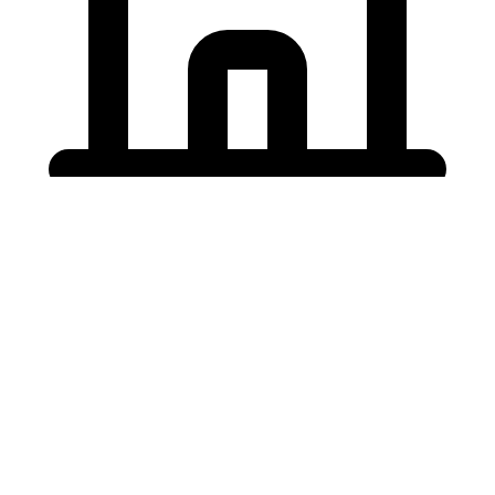
Holding University
東北大学