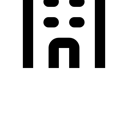
Holding University
東北大学