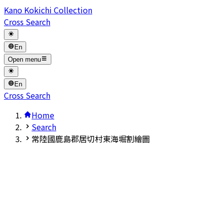
Kano Kokichi Collection
Cross Search
En
Open menu
En
Cross Search
Home
Search
常陸國鹿島郡居切村東海堀割繪圖