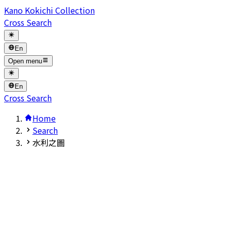
Kano Kokichi Collection
Cross Search
En
Open menu
En
Cross Search
Home
Search
水利之圖