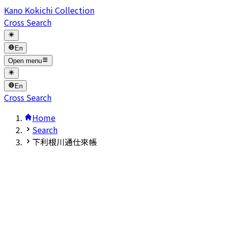
Kano Kokichi Collection
Cross Search
En
Open menu
En
Cross Search
Home
Search
下利根川通仕來帳