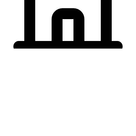
Holding University
東北大学