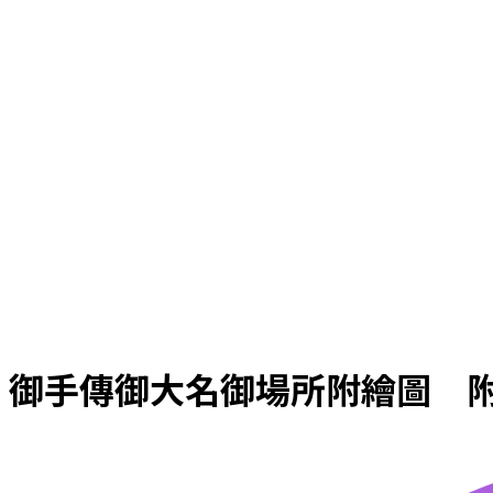
御手傳御大名御場所附繪圖 