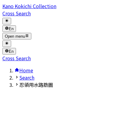
Kano Kokichi Collection
Cross Search
En
Open menu
En
Cross Search
Home
Search
忍領用水路筋圖