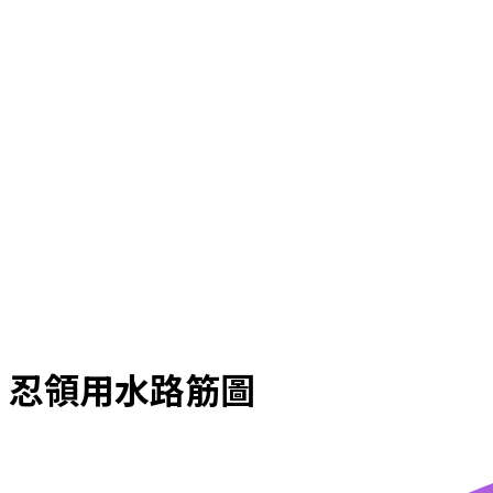
忍領用水路筋圖