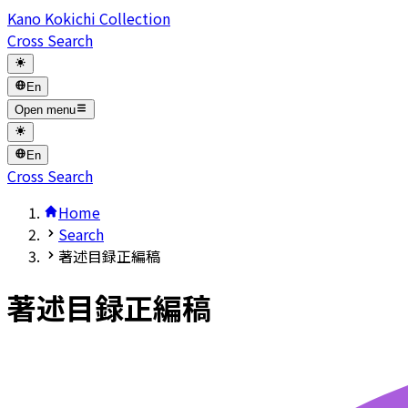
Kano Kokichi Collection
Cross Search
En
Open menu
En
Cross Search
Home
Search
著述目録正編稿
著述目録正編稿