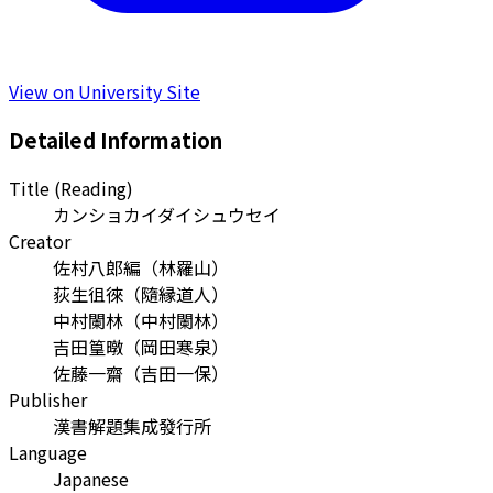
View on University Site
Detailed Information
Title (Reading)
カンショカイダイシュウセイ
Creator
佐村八郎編
（
林羅山
）
荻生徂徠
（
隨縁道人
）
中村闌林
（
中村闌林
）
吉田篁暾
（
岡田寒泉
）
佐藤一齋
（
吉田一保
）
Publisher
漢書解題集成發行所
Language
Japanese