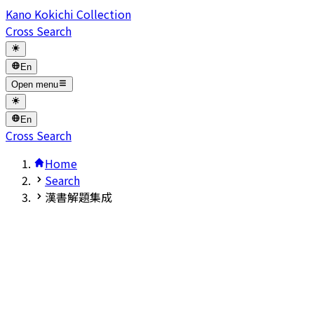
Kano Kokichi Collection
Cross Search
En
Open menu
En
Cross Search
Home
Search
漢書解題集成