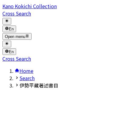
Kano Kokichi Collection
Cross Search
En
Open menu
En
Cross Search
Home
Search
伊勢平藏著述書目