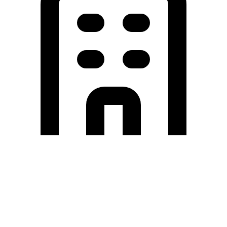
Holding University
東北大学