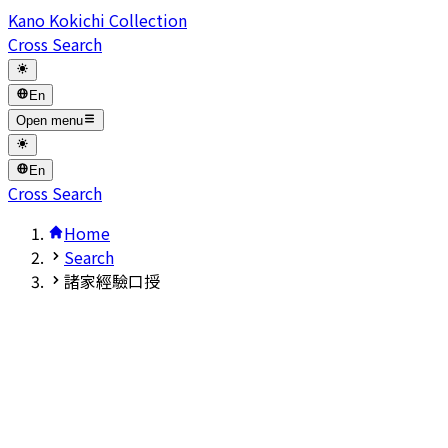
Kano Kokichi Collection
Cross Search
En
Open menu
En
Cross Search
Home
Search
諸家經驗口授