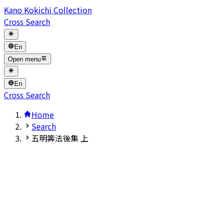
Kano Kokichi Collection
Cross Search
En
Open menu
En
Cross Search
Home
Search
五明筭法後集 上