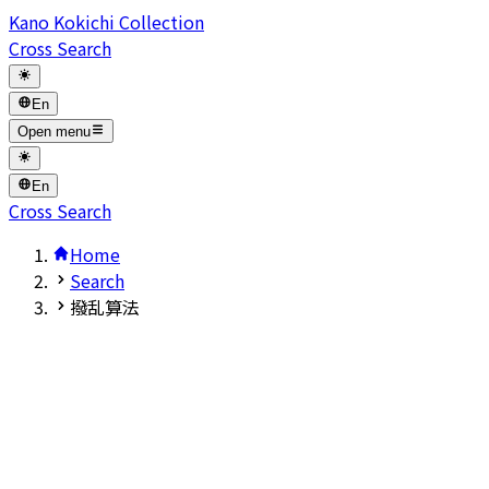
Kano Kokichi Collection
Cross Search
En
Open menu
En
Cross Search
Home
Search
撥乱算法