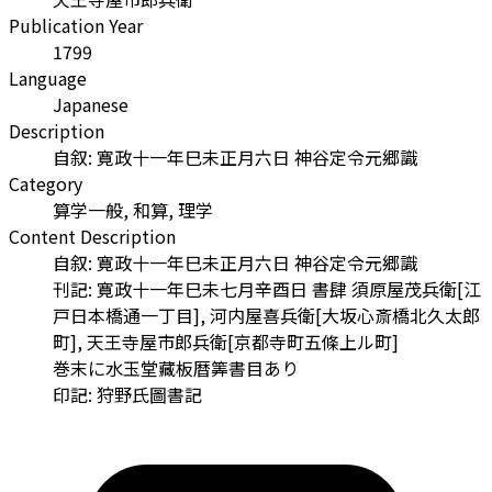
Publication Year
1799
Language
Japanese
Description
自叙: 寛政十一年巳未正月六日 神谷定令元郷識
Category
算学一般, 和算, 理学
Content Description
自叙: 寛政十一年巳未正月六日 神谷定令元郷識
刊記: 寛政十一年巳未七月辛酉日 書肆 須原屋茂兵衛[江
戸日本橋通一丁目], 河内屋喜兵衛[大坂心斎橋北久太郎
町], 天王寺屋市郎兵衛[京都寺町五條上ル町]
巻末に水玉堂藏板暦筭書目あり
印記: 狩野氏圖書記