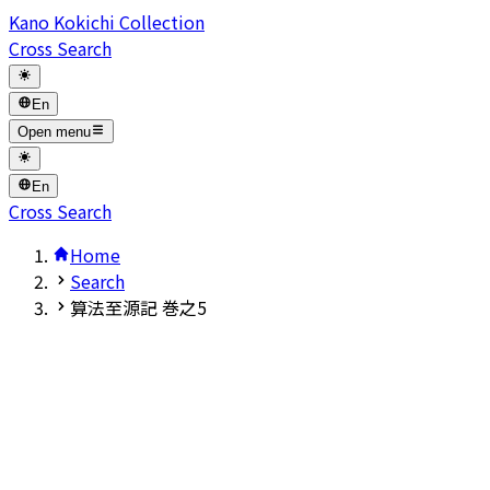
Kano Kokichi Collection
Cross Search
En
Open menu
En
Cross Search
Home
Search
算法至源記 巻之5