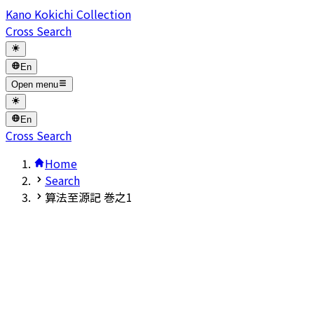
Kano Kokichi Collection
Cross Search
En
Open menu
En
Cross Search
Home
Search
算法至源記 巻之1