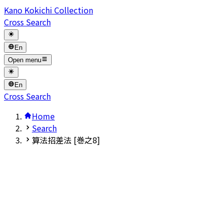
Kano Kokichi Collection
Cross Search
En
Open menu
En
Cross Search
Home
Search
算法招差法 [巻之8]