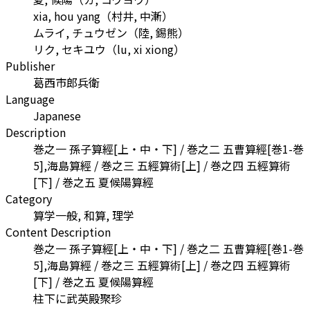
xia, hou yang
（
村井, 中漸
）
ムライ, チュウゼン
（
陸, 錫熊
）
リク, セキユウ
（
lu, xi xiong
）
Publisher
葛西市郎兵衛
Language
Japanese
Description
巻之一 孫子算經[上・中・下] / 巻之二 五曹算經[巻1-巻
5],海島算經 / 巻之三 五經算術[上] / 巻之四 五經算術
[下] / 巻之五 夏候陽算經
Category
算学一般, 和算, 理学
Content Description
巻之一 孫子算經[上・中・下] / 巻之二 五曹算經[巻1-巻
5],海島算經 / 巻之三 五經算術[上] / 巻之四 五經算術
[下] / 巻之五 夏候陽算經
柱下に武英殿聚珍