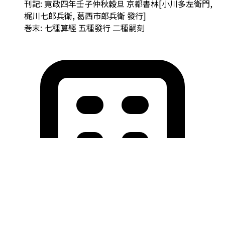
刊記: 寛政四年壬子仲秋穀旦 京都書林[小川多左衛門,
梶川七郎兵衛, 葛西市郎兵衛 發行]
巻末: 七種算經 五種發行 二種嗣刻