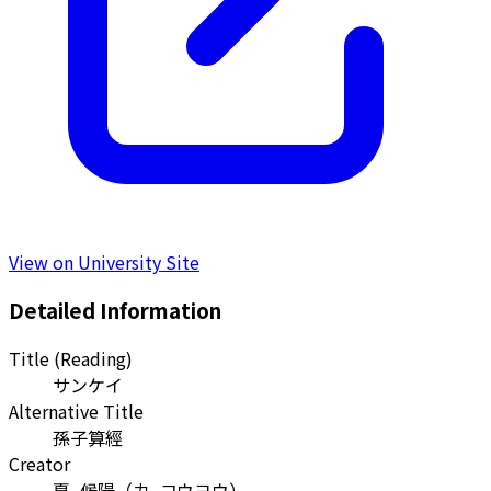
View on University Site
Detailed Information
Title (Reading)
サンケイ
Alternative Title
孫子算經
Creator
夏, 候陽
（
カ, コウヨウ
）