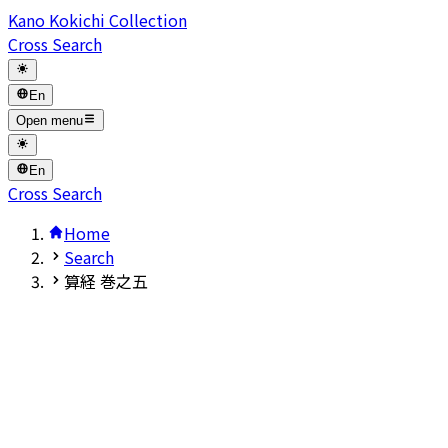
Kano Kokichi Collection
Cross Search
En
Open menu
En
Cross Search
Home
Search
算経 巻之五