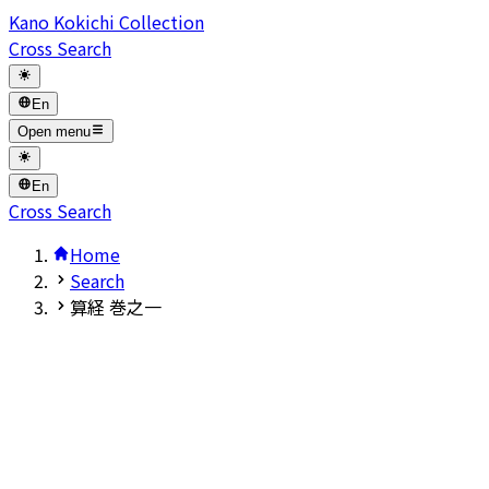
Kano Kokichi Collection
Cross Search
En
Open menu
En
Cross Search
Home
Search
算経 巻之一