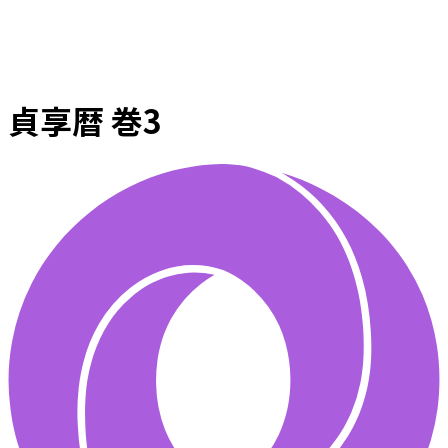
貞享暦 巻3