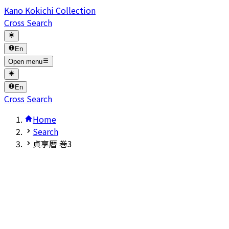
Kano Kokichi Collection
Cross Search
En
Open menu
En
Cross Search
Home
Search
貞享暦 巻3