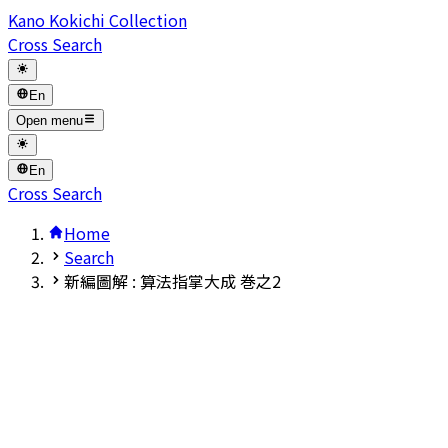
Kano Kokichi Collection
Cross Search
En
Open menu
En
Cross Search
Home
Search
新編圖解 : 算法指掌大成 巻之2