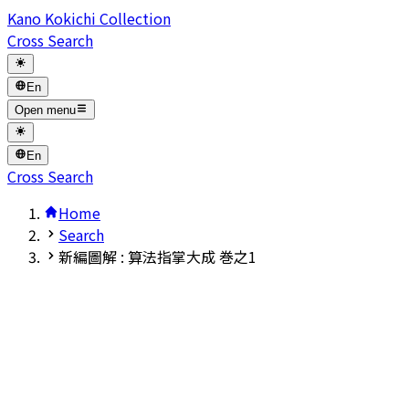
Kano Kokichi Collection
Cross Search
En
Open menu
En
Cross Search
Home
Search
新編圖解 : 算法指掌大成 巻之1